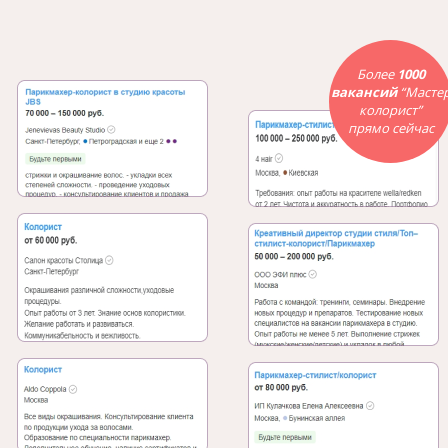
Более
1000
вакансий
“Масте
колорист”
прямо сейчас