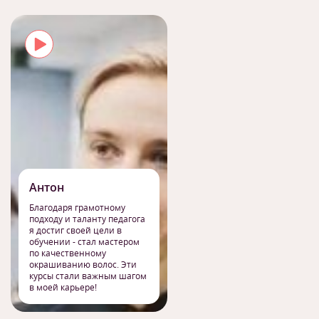
Антон
Благодаря грамотному
подходу и таланту педагога
я достиг своей цели в
обучении - стал мастером
по качественному
окрашиванию волос. Эти
курсы стали важным шагом
в моей карьере!