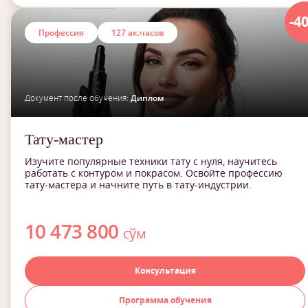
-4
Профессия
127 ак.часов
Документ после обучения:
Диплом
Тату-мастер
Изучите популярные техники тату с нуля, научитесь
работать с контуром и покрасом. Освойте профессию
тату-мастера и начните путь в тату-индустрии.
10 473 800
сўм
Консультация
Программа обучения