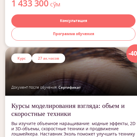
1 433 300
сўм
Консультация
Программа обучения
-4
Курс
27 ак.часов
Документ после обучения:
Сертификат
Курсы моделирования взгляда: объем и
скоростные техники
Вы изучите объемное наращивание: модные эффекты, 2D
и 3D-объемы, скоростные техники и продвижение
лэшмейкера. Наставник Эколь поможет улучшить технику