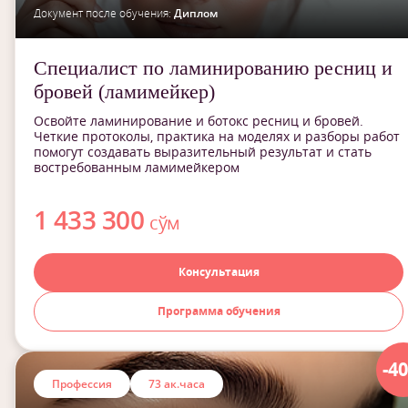
Документ после обучения:
Диплом
Специалист по ламинированию ресниц и
бровей (ламимейкер)
Освойте ламинирование и ботокс ресниц и бровей.
Четкие протоколы, практика на моделях и разборы работ
помогут создавать выразительный результат и стать
востребованным ламимейкером
1 433 300
сўм
Консультация
Программа обучения
-4
Профессия
73 ак.часа