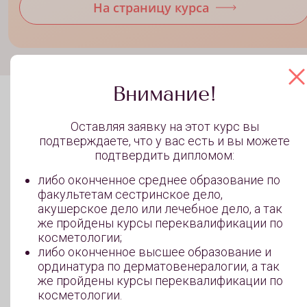
На страницу курса
Внимание!
Оставляя заявку на этот курс вы
Учись за счет государства!
подтверждаете, что у вас есть и вы можете
подтвердить дипломом:
Узнайте, как оплатить обучение по соцпрограммам 
либо оконченное среднее образование по
обучиться бесплатно. Оставляйте заявку, и наши
факультетам сестринское дело,
менеджеры расскажут, какие документы нужны для
акушерское дело или лечебное дело, а так
же пройдены курсы переквалификации по
участия в одной из социальных программ
косметологии;
либо оконченное высшее образование и
ординатура по дерматовенералогии, а так
же пройдены курсы переквалификации по
косметологии.