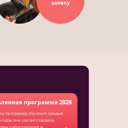
заявку
ленная программа 2026
ем программу обучения каждые
 чтобы она соответствовала
ниям работодателей и