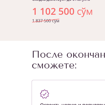
1 102 500
сўм
1 837 500 сўм
После окончан
сможете:
Освоить новую и популяр