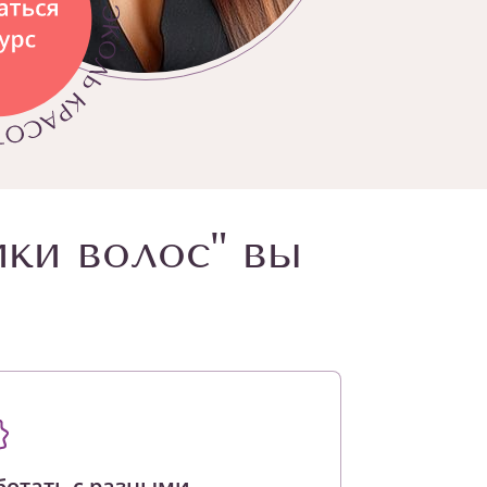
ики волос" вы
ботать с разными