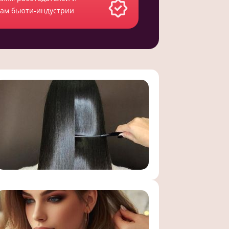
там бьюти-индустрии