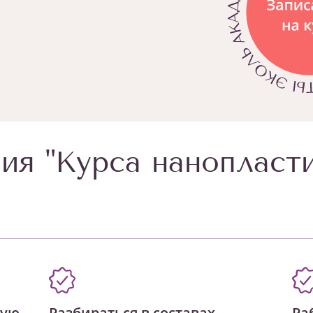
ия "Курса нанопласт
ную
Разбираться в составах
Ра