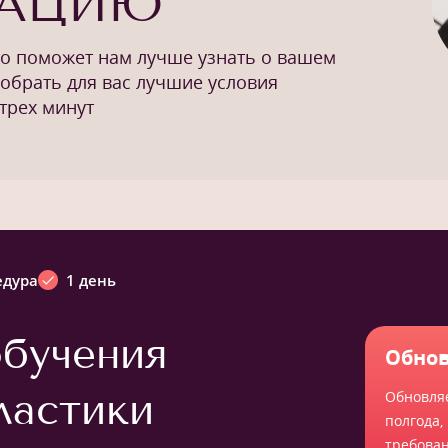
ТАЦИЮ
то поможет нам лучше узнать о вашем
добрать для вас лучшие условия
трех минут
едура
1 день
бучения
Обнов
ластики
Обновля
полгода,
требова