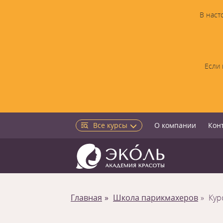
В наст
Если 
Все курсы
О компании
Кон
Главная
Школа парикмахеров
Кур