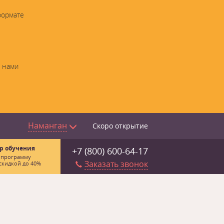
формате
с нами
Наманган
Скоро открытие
р обучения
+7 (800) 600-64-17
 программу
Заказать звонок
скидкой до 40%