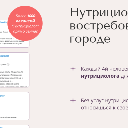
Нутрицио
Более
1000
вакансий
востребо
“Нутрициолог”
прямо сейчас
городе
Каждый 4й челов
нутрициолога
дл
Без услуг нутрици
относишься к сво