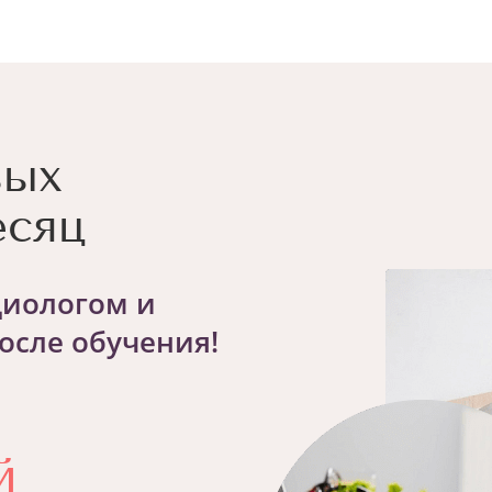
вых
есяц
циологом и
осле обучения!
й