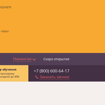
формате
с нами
Наманган
Скоро открытие
р обучения
+7 (800) 600-64-17
 программу
Заказать звонок
скидкой до 40%