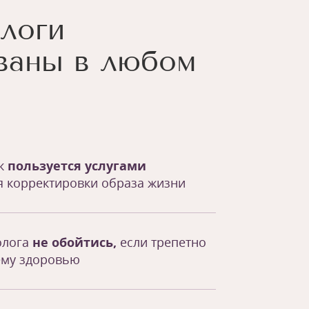
логи
ваны в любом
ек
пользуется услугами
я корректировки образа жизни
олога
не обойтись,
если трепетно
ему здоровью