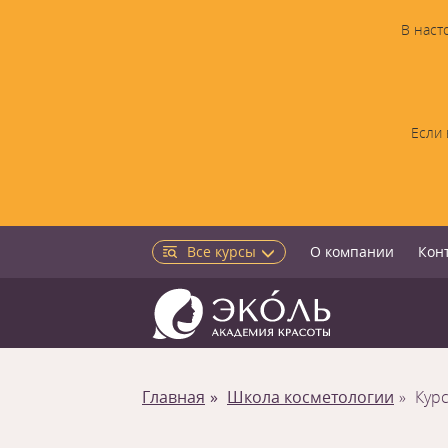
В наст
Если 
Все курсы
О компании
Кон
Главная
Школа косметологии
Кур