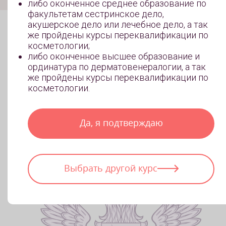
либо оконченное среднее образование по
факультетам сестринское дело,
акушерское дело или лечебное дело, а так
же пройдены курсы переквалификации по
косметологии;
Учись за счет государства!
либо оконченное высшее образование и
ординатура по дерматовенералогии, а так
же пройдены курсы переквалификации по
Узнайте, как оплатить обучение по соцпрограммам 
косметологии.
обучиться бесплатно. Оставляйте заявку, и наши
менеджеры расскажут, какие документы нужны для
участия в одной из социальных программ
Да, я подтверждаю
Выбрать другой курс