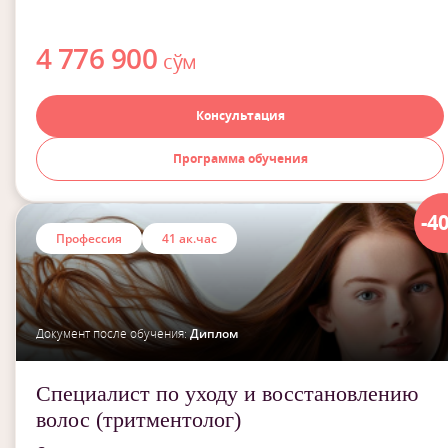
4 776 900
сўм
Консультация
Программа обучения
-4
Профессия
41 ак.час
Документ после обучения:
Диплом
Специалист по уходу и восстановлению
волос (тритментолог)